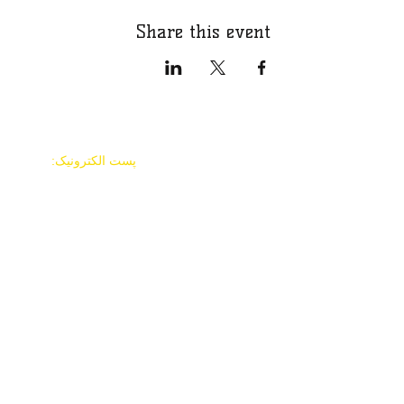
Share this event
پست الکترونیک:
mehrfoundationsa
@gmail.com
تماس با ما:
12951 Huebner Road #
780573
سان آنتونیو ، TX 78230
© 2018 توسط بنیاد MEHR
با افتخار با
Wix.com ایجاد شده است